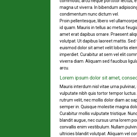
commodo, arcu neque porttitor lectus, e
magna ut viverra. In bibendum adipiscing 
condimentum nunc dictum vel.
Proin pellentesque, libero vel ullamcorpe
id quam. Mauris in tellus ac metus feugi
amet erat dapibus ornare. Praesent aliqua
volutpat. Ut dapibus laoreet mattis. Sed t
euismod dolor sit amet velit lobortis 
imperdiet. Curabitur at sem vel elit co
viverra diam. Aliquam sed faucibus ligul
arcu.
Lorem ipsum dolor sit amet, consec
Mauris interdum nisl vitae urna pulvinar,
vulputate nibh quis tortor tempor luctus. 
rutrum velit, nec mollis dolor diam ac sa
semper in. Quisque molestie magna dolor
Curabitur mollis vulputate tristique. Nu
blandit augue, nec cursus urna lorem port
convallis enim vestibulum. Nullam pulvin
ultricies blandit volutpat. Aliquam vel con