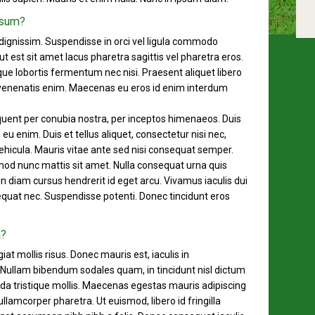
psum?
ignissim. Suspendisse in orci vel ligula commodo
 est sit amet lacus pharetra sagittis vel pharetra eros.
sque lobortis fermentum nec nisi. Praesent aliquet libero
it venenatis enim. Maecenas eu eros id enim interdum
orquent per conubia nostra, per inceptos himenaeos. Duis
 eu enim. Duis et tellus aliquet, consectetur nisi nec,
n vehicula. Mauris vitae ante sed nisi consequat semper.
od nunc mattis sit amet. Nulla consequat urna quis
n diam cursus hendrerit id eget arcu. Vivamus iaculis dui
equat nec. Suspendisse potenti. Donec tincidunt eros
m?
iat mollis risus. Donec mauris est, iaculis in
 Nullam bibendum sodales quam, in tincidunt nisl dictum
ida tristique mollis. Maecenas egestas mauris adipiscing
ullamcorper pharetra. Ut euismod, libero id fringilla