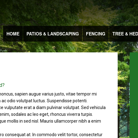
HOME
PATIOS & LANDSCAPING
FENCING
TREE & HE
d?
honcus, sapien augue varius justo, vitae tempor mi
ac odio volutpat luctus. Suspendisse potenti.
sce vulputate erat a diam pulvinar volutpat. Sed vehicula
enim, sodales ac leo eget, rhoncus viverra turpis.
e mollis in sed nisl. Mauris ullamcorper nibh a enim
ibero consequat at. In commodo velit tortor, consectetur