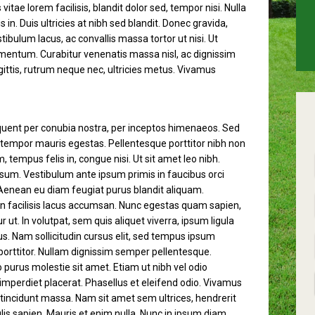
vitae lorem facilisis, blandit dolor sed, tempor nisi. Nulla
sis in. Duis ultricies at nibh sed blandit. Donec gravida,
tibulum lacus, ac convallis massa tortor ut nisi. Ut
entum. Curabitur venenatis massa nisl, ac dignissim
gittis, rutrum neque nec, ultricies metus. Vivamus
orquent per conubia nostra, per inceptos himenaeos. Sed
 tempor mauris egestas. Pellentesque porttitor nibh non
tempus felis in, congue nisi. Ut sit amet leo nibh.
psum. Vestibulum ante ipsum primis in faucibus orci
; Aenean eu diam feugiat purus blandit aliquam.
 in facilisis lacus accumsan. Nunc egestas quam sapien,
t. In volutpat, sem quis aliquet viverra, ipsum ligula
acus. Nam sollicitudin cursus elit, sed tempus ipsum
s porttitor. Nullam dignissim semper pellentesque.
urus molestie sit amet. Etiam ut nibh vel odio
perdiet placerat. Phasellus et eleifend odio. Vivamus
m tincidunt massa. Nam sit amet sem ultrices, hendrerit
ulis sapien. Mauris et enim nulla. Nunc in ipsum diam.