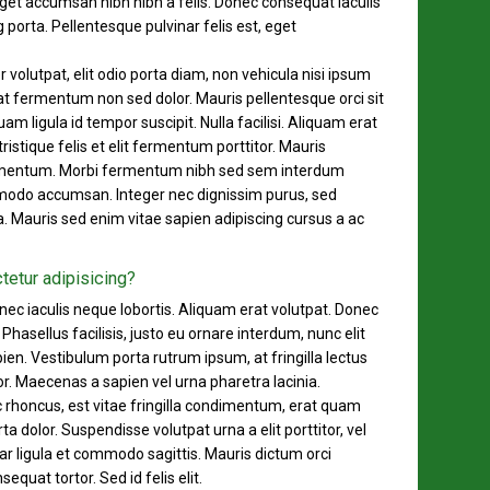
get accumsan nibh nibh a felis. Donec consequat iaculis
porta. Pellentesque pulvinar felis est, eget
r volutpat, elit odio porta diam, non vehicula nisi ipsum
at fermentum non sed dolor. Mauris pellentesque orci sit
m ligula id tempor suscipit. Nulla facilisi. Aliquam erat
ristique felis et elit fermentum porttitor. Mauris
elementum. Morbi fermentum nibh sed sem interdum
mmodo accumsan. Integer nec dignissim purus, sed
a. Mauris sed enim vitae sapien adipiscing cursus a ac
tetur adipisicing?
 nec iaculis neque lobortis. Aliquam erat volutpat. Donec
Phasellus facilisis, justo eu ornare interdum, nunc elit
pien. Vestibulum porta rutrum ipsum, at fringilla lectus
. Maecenas a sapien vel urna pharetra lacinia.
nc rhoncus, est vitae fringilla condimentum, erat quam
a dolor. Suspendisse volutpat urna a elit porttitor, vel
ar ligula et commodo sagittis. Mauris dictum orci
sequat tortor. Sed id felis elit.