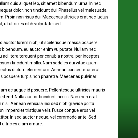
ullam quis aliquet leo, sit amet bibendum urna. In nec
onsequat dolor, non tincidunt dui. Phasellus vel malesuada
. Proin non risus dui. Maecenas ultricies erat nec luctus
, ut ultricies nibh vulputate sed.
ed auctor lorem nibh, ut scelerisque massa posuere
 bibendum, eu auctor enim vulputate. Nullam nec
u ad litora torquent per conubia nostra, per inceptos
psum tincidunt mollis. Nam sodales dui vitae quam
d lectus dictum elementum. Aenean consectetur erat
les posuere turpis non pharetra. Maecenas pulvinar
quam ac augue id posuere. Pellentesque ultricies mauris
leifend. Nulla auctor tincidunt iaculis. Nam non erat
isi. Aenean vehicula nisi sed nibh gravida porta.
non, imperdiet tristique velit. Fusce congue eros vel
ttitor. In sed auctor neque, vel commodo ante. Sed
 ultricies diam ornare.