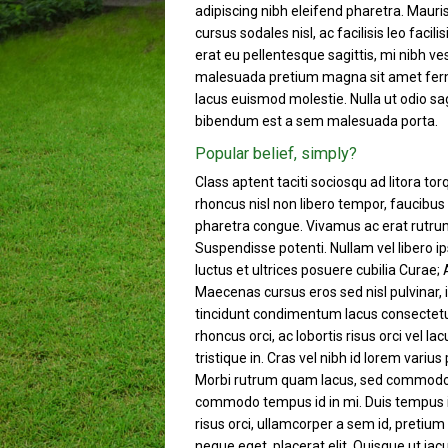
adipiscing nibh eleifend pharetra. Mauris 
cursus sodales nisl, ac facilisis leo facili
erat eu pellentesque sagittis, mi nibh ves
malesuada pretium magna sit amet ferm
lacus euismod molestie. Nulla ut odio sa
bibendum est a sem malesuada porta.
Popular belief, simply?
Class aptent taciti sociosqu ad litora t
rhoncus nisl non libero tempor, faucibus
pharetra congue. Vivamus ac erat rutrum, 
Suspendisse potenti. Nullam vel libero i
luctus et ultrices posuere cubilia Curae
Maecenas cursus eros sed nisl pulvinar,
tincidunt condimentum lacus consectetur u
rhoncus orci, ac lobortis risus orci vel l
tristique in. Cras vel nibh id lorem variu
Morbi rutrum quam lacus, sed commodo p
commodo tempus id in mi. Duis tempus im
risus orci, ullamcorper a sem id, pretiu
neque eget, placerat elit. Quisque ut iac