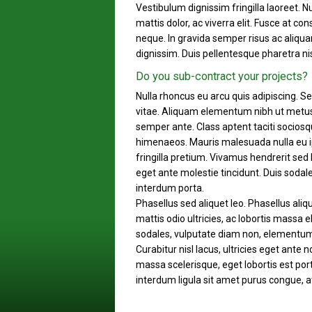
Vestibulum dignissim fringilla laoreet. N
mattis dolor, ac viverra elit. Fusce at c
neque. In gravida semper risus ac aliquam
dignissim. Duis pellentesque pharetra nisl
Do you sub-contract your projects?
Nulla rhoncus eu arcu quis adipiscing. S
vitae. Aliquam elementum nibh ut metus
semper ante. Class aptent taciti sociosq
himenaeos. Mauris malesuada nulla eu i
fringilla pretium. Vivamus hendrerit se
eget ante molestie tincidunt. Duis soda
interdum porta.
Phasellus sed aliquet leo. Phasellus ali
mattis odio ultricies, ac lobortis massa e
sodales, vulputate diam non, elementum n
Curabitur nisl lacus, ultricies eget ante 
massa scelerisque, eget lobortis est por
interdum ligula sit amet purus congue, at