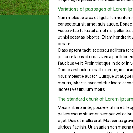
Variations of passages of Lorem I
Nam molestie arcu et ligula fermentum d
consectetur sit amet quis augue. Donec ut
Fusce vitae tellus sit amet nisi pellente
ut nisl egestas lobortis. Etiam hendrer
ornare.
Class aptent taciti sociosqu ad litora t
posuere lacus id urna viverra porttitor eu
faucibus velit. Proin tristique in dolor i
Donec vestibulum mattis neque, in euism
risus molestie auctor. Quisque ut augue i
mauris, lobortis consectetur libero cons
laoreet vestibulum mollis.
The standard chunk of Lorem Ipsu
Mauris libero ante, posuere ut mi et, feug
pellentesque sit amet, semper vel dolor.
eget. Duis et mollis erat. Maecenas grav
ultrices facilisis. Ut a sapien non magna 